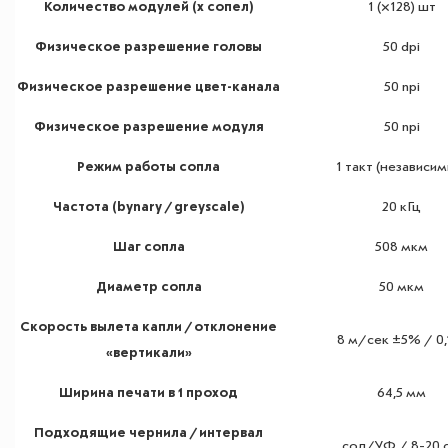
Количество модулей (x сопел)
1 (×128) шт
Физическое разрешение головы
50 dpi
Физическое разрешение цвет-канала
50 npi
Физическое разрешение модуля
50 npi
Режим работы сопла
1 такт (независим
Частота (bynary / greyscale)
20 кГц
Шаг сопла
508 мкм
Диаметр сопла
50 мкм
Скорость вылета капли / отклонение
8 м/сек ±5% / 0,1
«вертикали»
Ширина печати в 1 проход
64,5 мм
Подходящие чернила / интервал
сол/УФ / 8-20 