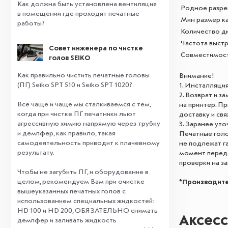
Как должна быть установлена вентиляция
Родное разр
в помещении где проходят печатные
Мин размер к
работы?
Количество д
Частота выст
Совет инженера по чистке
Совместимост
голов SEIKO
Как правильно чистить печатные головы
Внимание!
(ПГ) Seiko SPT 510 и Seiko SPT 1020?
1. Инсталляци
2. Возврат и 
Все чаще и чаще мы сталкиваемся с тем,
на принтер. П
когда при чистке ПГ печатники льют
доставку и св
агрессивную химию напрямую через трубку
3. Заранее ут
и демпфер, как правило, такая
Печатные голо
самодеятельность приводит к плачевному
не подлежат г
результату.
момент переда
⠀
проверки на за
Чтобы не загубить ПГ, и оборудование в
целом, рекомендуем Вам при очистке
*Производите
вышеуказанных печатных голов с
использованием специальных жидкостей:
HD 100 и HD 200, ОБЯЗАТЕЛЬНО снимать
Аксес
демпфер и заливать жидкость