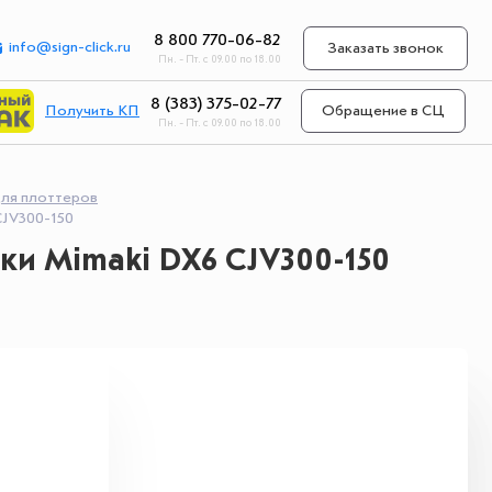
8 800 770-06-82
info@sign-click.ru
Заказать звонок
Пн. - Пт. с 09.00 по 18.00
8 (383) 375-02-77
Получить КП
Обращение в СЦ
Пн. - Пт. с 09.00 по 18.00
для плоттеров
CJV300-150
ки Mimaki DX6 CJV300-150