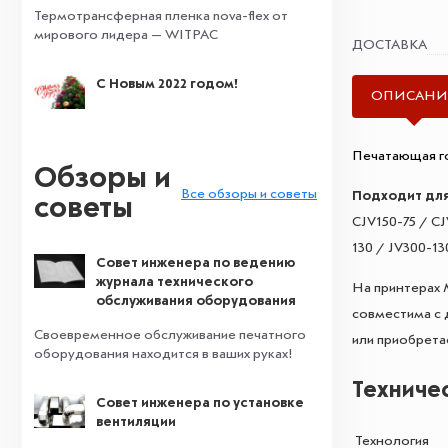
Термотрансферная пленка nova-flex от
мирового лидера — WITPAC
ДОСТАВКА
С Новым 2022 годом!
ОПИСАНИ
Печатающая го
Обзоры и
Все обзоры и советы
Подходит для
советы
CJV150-75 / CJ
130 / JV300-13
Совет инженера по ведению
журнала технического
На принтерах 
обслуживания оборудования
совместима с 
Своевременное обслуживание печатного
или приобрета
оборудования находится в ваших руках!
Техниче
Совет инженера по установке
вентиляции
Технология