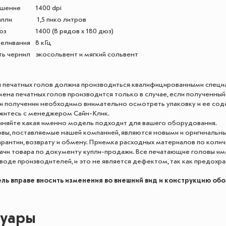
ешение
1400 dpi
апли
1,5 пико литров
юз
1400 (8 рядов x 180 дюз)
реливания
8 кГц
ь чернил
экосольвент и мягкий сольвент
я печатных голов должна производиться квалифицированными специ
замена печатных голов производится только в случае, если полученн
ри получении необходимо внимательно осмотреть упаковку и ее сод
яжитесь с менеджером Сайн-Клик.
очняйте какая именно модель подходит для вашего оборудования.
вы, поставляемые нашей компанией, являются новыми и оригинальн
арантии, возврату и обмену. Приемка расходных материалов по колич
чи товара по документу купли-продажи. Все печатающие головы им
воде производителей, и это не является дефектом, так как предохра
ль вправе вносить изменения во внешний вид и конструкцию об
суары