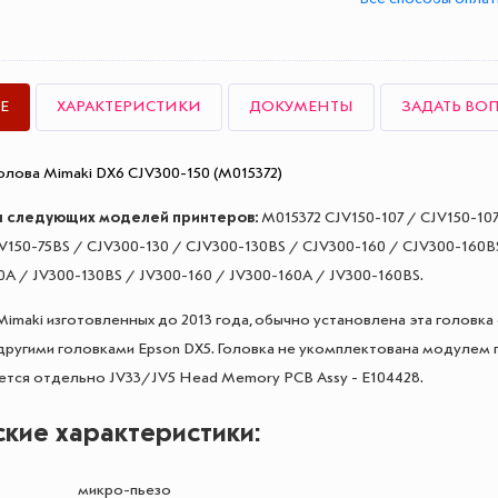
Е
ХАРАКТЕРИСТИКИ
ДОКУМЕНТЫ
ЗАДАТЬ ВО
лова Mimaki DX6 CJV300-150 (M015372)
 следующих моделей принтеров:
M015372 CJV150-107 / CJV150-107
V150-75BS / CJV300-130 / CJV300-130BS / CJV300-160 / CJV300-160BS
0A / JV300-130BS / JV300-160 / JV300-160A / JV300-160BS.
Mimaki изготовленных до 2013 года, обычно установлена эта головка
другими головками Epson DX5. Головка не укомплектована модулем 
ется отдельно JV33/JV5 Head Memory PCB Assy - E104428.
ские характеристики:
микро-пьезо