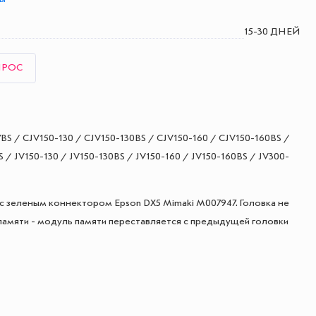
15-30 ДНЕЙ
ПРОС
BS / CJV150-130 / CJV150-130BS / CJV150-160 / CJV150-160BS /
 / JV150-130 / JV150-130BS / JV150-160 / JV150-160BS / JV300-
 с зеленым коннектором Epson DX5 Mimaki M007947. Головка не
памяти - модуль памяти переставляется с предыдущей головки