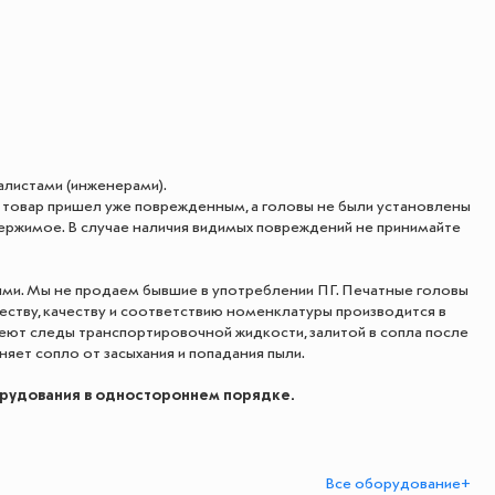
алистами (инженерами).
ый товар пришел уже поврежденным, а головы не были установлены
ержимое. В случае наличия видимых повреждений не принимайте
ыми. Мы не продаем бывшие в употреблении ПГ. Печатные головы
еству, качеству и соответствию номенклатуры производится в
еют следы транспортировочной жидкости, залитой в сопла после
няет сопло от засыхания и попадания пыли.
орудования в одностороннем порядке.
Все оборудование+