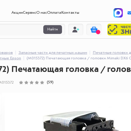
Акции
Сервис
О нас
Оплата
Контакты
Найти
товаров
Запасные части для печатных машин
Печатные головки 
атные Epson
(M015372) Печатающая головка / головки Mimaki DX6 
72) Печатающая головка / голов
(59)
015372