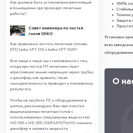
Как должна быть установлена вентиляция
100% со
в помещении где проходят печатные
Стабиль
работы?
Точное 
Защита о
Простот
Совет инженера по чистке
голов SEIKO
Установка ори
Как правильно чистить печатные головы
всех заводски
(ПГ) Seiko SPT 510 и Seiko SPT 1020?
оборудования
Все чаще и чаще мы сталкиваемся с тем,
когда при чистке ПГ печатники льют
агрессивную химию напрямую через трубку
и демпфер, как правило, такая
О на
самодеятельность приводит к плачевному
результату.
⠀
Чтобы не загубить ПГ, и оборудование в
целом, рекомендуем Вам при очистке
вышеуказанных печатных голов с
использованием специальных жидкостей:
HD 100 и HD 200, ОБЯЗАТЕЛЬНО снимать
демпфер и заливать жидкость