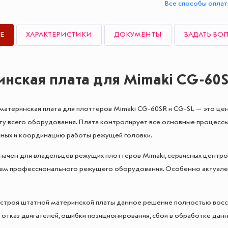
Все способы опла
Е
ХАРАКТЕРИСТИКИ
ДОКУМЕНТЫ
ЗАДАТЬ ВО
нская плата для Mimaki CG-60SR
материнская плата для плоттеров Mimaki CG-60SR и CG-SL — это ц
ту всего оборудования. Плата контролирует все основные процессы
ных и координацию работы режущей головки.
начен для владельцев режущих плоттеров Mimaki, сервисных центро
ем профессионального режущего оборудования. Особенно актуален 
 строя штатной материнской платы данное решение полностью восс
 отказ двигателей, ошибки позиционирования, сбои в обработке дан