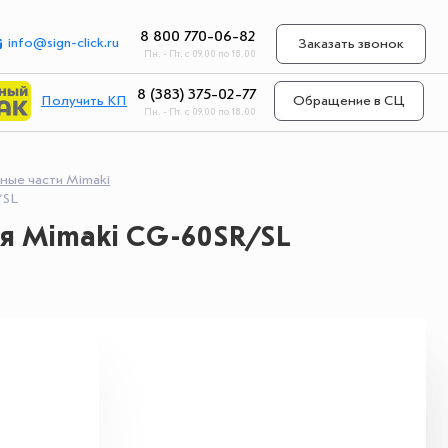
8 800 770-06-82
info@sign-click.ru
Заказать звонок
Пн. - Пт. с 09.00 по 18.00
8 (383) 375-02-77
Получить КП
Обращение в СЦ
Пн. - Пт. с 09.00 по 18.00
ные части Mimaki
/SL
ля Mimaki CG-60SR/SL