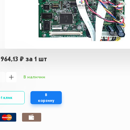
 964,13 ₽
за 1 шт
В наличии
В
 1 клик
корзину