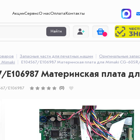
Акции
Сервис
О нас
Оплата
Контакты
Найти
товаров
Запасные части для печатных машин
Оригинальные запас
 Mimaki
E104567/E106987 Материнская плата для Mimaki CG-60SR
7/E106987 Материнская плата д
(0)
567/E106987