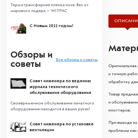
Термотрансферная пленка nova-flex от
мирового лидера — WITPAC
ОПИСАНИ
С Новым 2022 годом!
Матери
Обзоры и
Все обзоры и советы
советы
Оригинальная 
и точную рабо
Совет инженера по ведению
обработку дан
журнала технического
обслуживания оборудования
Товар предназ
и обслуживани
Своевременное обслуживание печатного
оборудования находится в ваших руках!
плоттеров.
При выходе из
Совет инженера по установке
вентиляции
проблемы как: