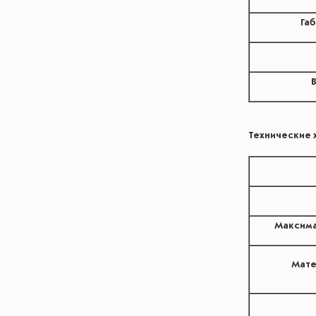
Га
Технические 
Максима
Мате