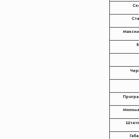
Ск
Ста
Максим
Б
Чер
Програ
Минима
Штатн
Габа