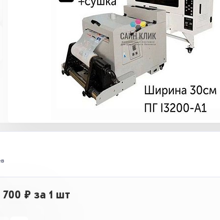
ев
 700 ₽
за 1 шт