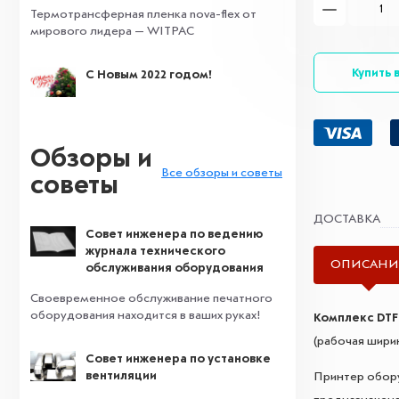
Термотрансферная пленка nova-flex от
мирового лидера — WITPAC
Купить в
С Новым 2022 годом!
Обзоры и
Все обзоры и советы
советы
ДОСТАВКА
Совет инженера по ведению
журнала технического
ОПИСАНИ
обслуживания оборудования
Своевременное обслуживание печатного
оборудования находится в ваших руках!
Комплекс DTF
(рабочая шири
Совет инженера по установке
вентиляции
Принтер обор