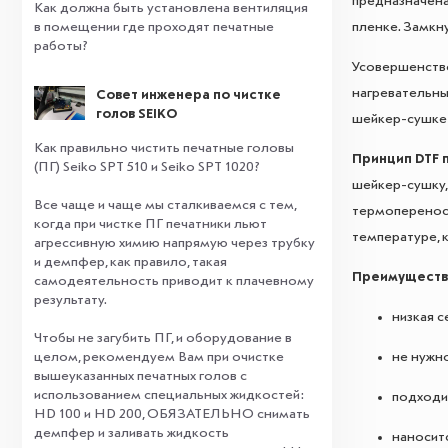
предназначена
Как должна быть установлена вентиляция
в помещении где проходят печатные
пленке. Замкн
работы?
Усовершенство
нагревательны
Совет инженера по чистке
голов SEIKO
шейкер-сушке 
Как правильно чистить печатные головы
Принцип DTF 
(ПГ) Seiko SPT 510 и Seiko SPT 1020?
шейкер-сушку,
Все чаще и чаще мы сталкиваемся с тем,
термоперенос 
когда при чистке ПГ печатники льют
температуре, 
агрессивную химию напрямую через трубку
и демпфер, как правило, такая
Преимущества
самодеятельность приводит к плачевному
результату.
низкая 
⠀
Чтобы не загубить ПГ, и оборудование в
целом, рекомендуем Вам при очистке
не нужн
вышеуказанных печатных голов с
использованием специальных жидкостей:
подходит
HD 100 и HD 200, ОБЯЗАТЕЛЬНО снимать
демпфер и заливать жидкость
наносит