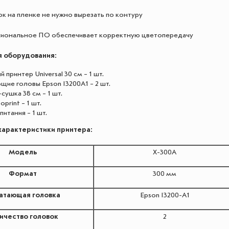
к на пленке не нужно вырезать по контуру
иональное ПО обеспечивает корректную цветопередачу
 оборудования:
 принтер Universal 30 см – 1 шт.
ие головы Epson I3200A1 – 2 шт.
ушка 38 см – 1 шт.
print – 1 шт.
итания – 1 шт.
характеристики принтера:
Модель
X-300A
Формат
300 мм
атающая головка
Epson I3200-A1
ичество головок
2