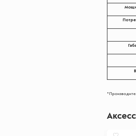
Мощн
Потре
Габ
*Производител
Аксес