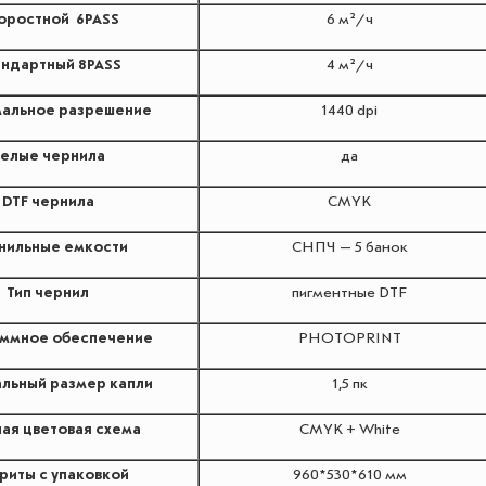
оростной 6PASS
6 м²/ч
ндартный 8PASS
4 м²/ч
альное разрешение
1440 dpi
елые чернила
да
DTF чернила
CMYK
нильные емкости
СНПЧ — 5 банок
Тип чернил
пигментные DTF
ммное обеспечение
PHOTOPRINT
льный размер капли
1,5 пк
ая цветовая схема
CMYK + White
риты с упаковкой
960*530*610 мм