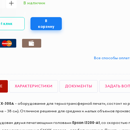
В наличии
В
 1 клик
корзину
Все способы опла
Е
ХАРАКТЕРИСТИКИ
ДОКУМЕНТЫ
ЗАДАТЬ ВО
 X-300A
– оборудование для термотрансферной печати, состоит из р
на – 38 см). Отличное решение для средних и малых объемов произв
удован двумя печатающими головами
Epson I3200-A1
, со скоростью 