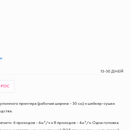
ты
15-30 ДНЕЙ
ПРОС
улонного принтера (рабочая ширина – 30 см) и шейкер-сушки
одства.
печати: 6 проходов - 6м²/ч и 8 проходов - 4м²/ч. Одна головка