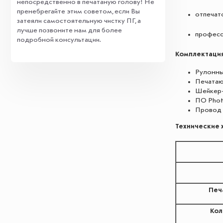
непосредственно в печатаную голову! Не
пренебрегайте этим советом, если Вы
отпечато
затеяли самостоятельную чистку ПГ, а
лучше позвоните нам для более
професс
подробной консультации.
Комплектация
Рулонный
Печатающ
Шейкер-с
ПО Photo
Провод п
Т
ехнические 
Печ
Кол