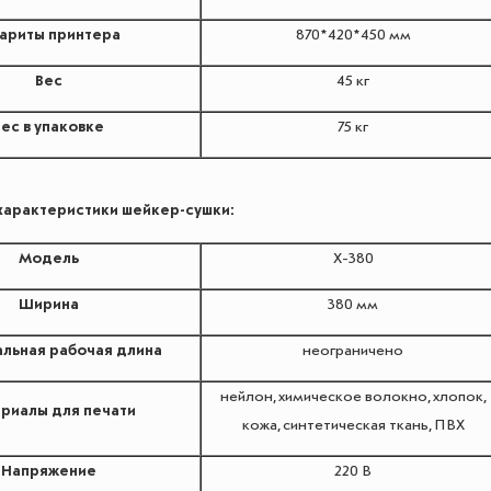
бариты принтера
870*420*450 мм
Вес
45 кг
Вес в упаковке
75 кг
характеристики шейкер-сушки:
Модель
X-380
Ширина
380 мм
льная рабочая длина
неограничено
нейлон, химическое волокно, хлопок,
риалы для печати
кожа, синтетическая ткань, ПВХ
Напряжение
220 В