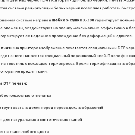
 для цветных чернил CMYK, вторая - для белых чернил. Печать можно
утая система рециркуляции белых чернил позволяет работать быстро,
ванная система нагрева в
шейкер-сушке X-380
гарантирует полиме
е элементы, воздействуют на пленку максимально эффективно и без
гарантирует ее надежное прохождение без деформаций и сдвигов.
печати:
на принтере изображение печатается специальными DTF черни
 где на него наносится специальный порошковый клей. После фиксац
на текстиль с помощью термопресса. Время термофиксации изображ
которая не вредит ткани.
 DTF печати:
себестоимостью отпечатка
о грунтовать изделия перед переводом изображений
 для натуральных и синтетических тканей
ся на ткани любого цвета