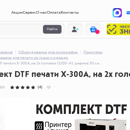
Акции
Сервис
О нас
Оплата
Контакты
Найти
товаров
Оборудование для полиграфии
Принтеры
вание для печати на ткани и одежде
 печати X-300A, на 2х головах I3200-A1, ширина 30 см
кт DTF печати X-300A, на 2х гол
(4)
30I