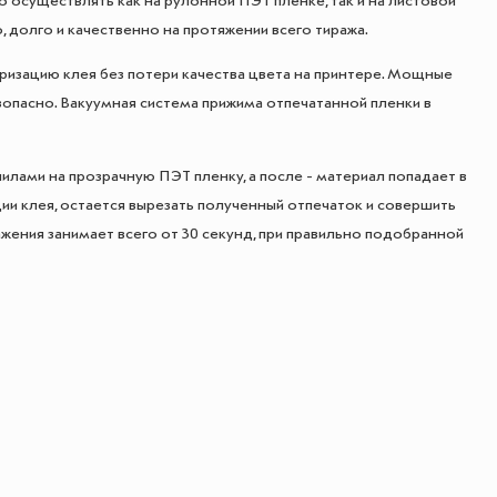
 осуществлять как на рулонной ПЭТ пленке, так и на листовой
 долго и качественно на протяжении всего тиража.
ризацию клея без потери качества цвета на принтере. Мощные
опасно. Вакуумная система прижима отпечатанной пленки в
лами на прозрачную ПЭТ пленку, а после - материал попадает в
ии клея, остается вырезать полученный отпечаток и совершить
ения занимает всего от 30 секунд, при правильно подобранной