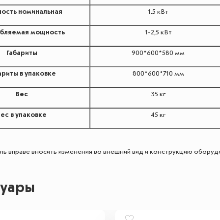
ость номинальная
1.5 кВт
бляемая мощность
1-2,5 кВт
Габариты
900*600*580 мм
ариты в упаковке
800*600*710 мм
Вес
35 кг
Вес в упаковке
45 кг
ь вправе вносить изменения во внешний вид и конструкцию обору
суары